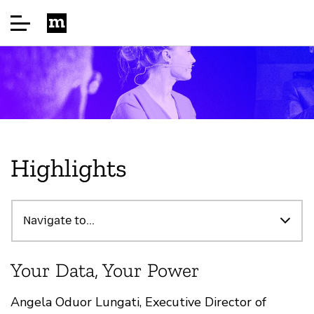
Página principal
Acerca de
Highlights
Sponsor
Navigate to...
Preguntas frecuentes
Your Data, Your Power
Ponentes
Angela Oduor Lungati, Executive Director of